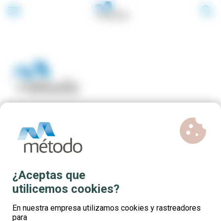
menu
search
cookie
Cursos online gratuitos para
trabajadores/as del sector
Agrario
¿Aceptas que
utilicemos cookies?
En nuestra empresa utilizamos cookies y rastreadores
para