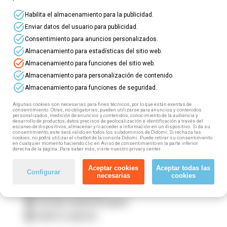
⭐Mejora tus habilidades con nuestros
cursos
task_alt
Habilita el almacenamiento para la publicidad.
online gratuitos
para profesionales del
Sector
task_alt
Agrario
! ⭐
Enviar datos del usuario para publicidad.
task_alt
Consentimiento para anuncios personalizados.
task_alt
⏩ Este sector incluye: Sector Agrario, Forestal y
Almacenamiento para estadísticas del sitio web.
task_alt
Pecuario; Producción, manipulado, envasado para
Almacenamiento para funciones del sitio web.
el comercio y exportación de cítricos, frutas,
task_alt
Almacenamiento para personalización de contenido.
hortalizas, flores y plantas vivas; Granjas avícolas
task_alt
Almacenamiento para funciones de seguridad.
y otros animales.
Algunas cookies son necesarias para fines técnicos, por lo que están exentas de
consentimiento. Otras, no obligatorias, pueden utilizarse para anuncios y contenidos
⏩ Si trabajas en este sector (tanto por cuenta
personalizados, medición de anuncios y contenidos, conocimiento de la audiencia y
desarrollo de productos, datos precisos de geolocalización e identificación a través del
propia como por cuenta ajena) puedes acceder a
escaneo de dispositivos, almacenar y/o acceder a información en un dispositivo. Si da su
consentimiento, este será válido en todos los subdominios de Didomi. Si rechaza las
esta formación gratuita, 100% subvencionada.
cookies, no podrá utilizar el chatbot de la consola Didomi. Puede retirar su consentimiento
¿Cómo? ¡Muy fácil! Tan solo tienes que seguir
en cualquier momento haciendo clic en Aviso de consentimiento en la parte inferior
derecha de la página. Para saber más, visite nuestro privacy center.
estos pasos:
Aceptar cookies
Aceptar todas las
Configurar
1️⃣ Elige tu curso
necesarias
cookies
2️⃣ Rellena el formulario
3️⃣ Fórmate totalmente gratis
4️⃣ Obtén tu diploma