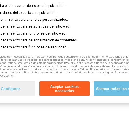
omo por cuenta ajena) puedes acceder a esta formación gratuita,
lita el almacenamiento para la publicidad.
ar datos del usuario para publicidad.
entimiento para anuncios personalizados.
cenamiento para estadísticas del sitio web.
cenamiento para funciones del sitio web.
cenamiento para personalización de contenido.
cenamiento para funciones de seguridad.
kies son necesarias para fines técnicos, por lo que están exentas de consentimiento. Otras, no obligat
izarse para anuncios y contenidos personalizados, medición de anuncios y contenidos, conocimiento d
 desarrollo de productos, datos precisos de geolocalización e identificación a través del escaneo de dis
/o acceder a información en un dispositivo. Si da su consentimiento, este será válido en todos los s
Si rechaza las cookies, no podrá utilizar el chatbot de la consola Didomi. Puede retirar su consentimien
tuyo
haciendo click aquí.
omento haciendo clic en Aviso de consentimiento en la parte inferior derecha de la página. Para saber 
vacy center.
Aceptar cookies
Configurar
Aceptar todas las 
necesarias