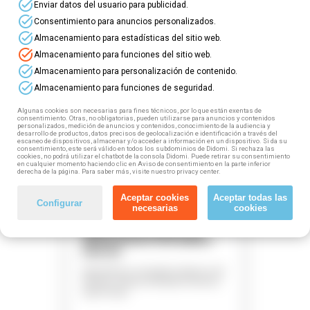
¡Te esperamos!
task_alt
Enviar datos del usuario para publicidad.
task_alt
Consentimiento para anuncios personalizados.
⏺
¿No trabajas en este sector de actividad?
task_alt
Almacenamiento para estadísticas del sitio web.
Encuentra el tuyo
haciendo click aquí.
task_alt
Almacenamiento para funciones del sitio web.
task_alt
Almacenamiento para personalización de contenido.
task_alt
Almacenamiento para funciones de seguridad.
business_center
Algunas cookies son necesarias para fines técnicos, por lo que están exentas de
consentimiento. Otras, no obligatorias, pueden utilizarse para anuncios y contenidos
explore
personalizados, medición de anuncios y contenidos, conocimiento de la audiencia y
desarrollo de productos, datos precisos de geolocalización e identificación a través del
location_on
escaneo de dispositivos, almacenar y/o acceder a información en un dispositivo. Si da su
consentimiento, este será válido en todos los subdominios de Didomi. Si rechaza las
mouse
cookies, no podrá utilizar el chatbot de la consola Didomi. Puede retirar su consentimiento
en cualquier momento haciendo clic en Aviso de consentimiento en la parte inferior
watch_later
derecha de la página. Para saber más, visite nuestro privacy center.
Aceptar cookies
Aceptar todas las
Configurar
Gratuito
plazas disponibles
necesarias
cookies
Curso online gratuito de
Alfabetización informática:
Internet
Aprende los conceptos básicos de
internet. ¡Plazas limitadas! Reserva
aquí la tuya