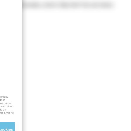
 100% subvencionada. ¿Cómo? ¡Muy fácil! Tan solo tienes
orias,
e la
positivos,
ubdominios
to en
más, visite
cookies