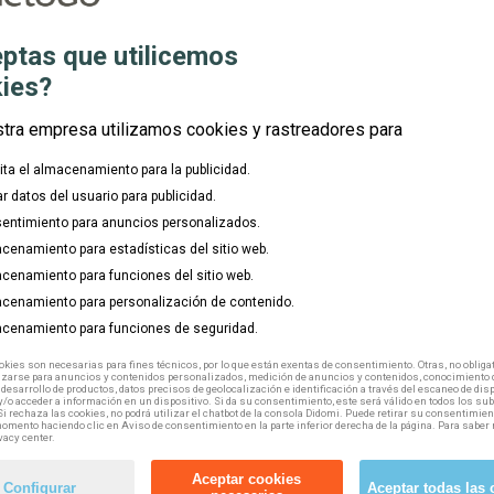
omo por cuenta ajena) puedes acceder a esta formación gratuita,
ptas que utilicemos
ies?
stra empresa utilizamos cookies y rastreadores para
lita el almacenamiento para la publicidad.
ar datos del usuario para publicidad.
entimiento para anuncios personalizados.
cenamiento para estadísticas del sitio web.
tuyo
haciendo click aquí.
cenamiento para funciones del sitio web.
cenamiento para personalización de contenido.
cenamiento para funciones de seguridad.
business_center
kies son necesarias para fines técnicos, por lo que están exentas de consentimiento. Otras, no obligat
izarse para anuncios y contenidos personalizados, medición de anuncios y contenidos, conocimiento d
 desarrollo de productos, datos precisos de geolocalización e identificación a través del escaneo de dis
/o acceder a información en un dispositivo. Si da su consentimiento, este será válido en todos los s
explore
Si rechaza las cookies, no podrá utilizar el chatbot de la consola Didomi. Puede retirar su consentimien
omento haciendo clic en Aviso de consentimiento en la parte inferior derecha de la página. Para saber 
vacy center.
location_on
mouse
Aceptar cookies
Configurar
Aceptar todas las 