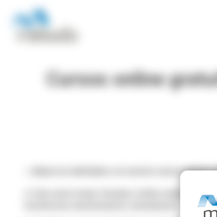
Cursos online gratu
⭐ ¡Mejora tus habilidades con nuestros nuevos
cursos o
⏩ Este sector incluye: Residuos sólidos urbanos y limpie
Desinfección, desinsectación y desratización.