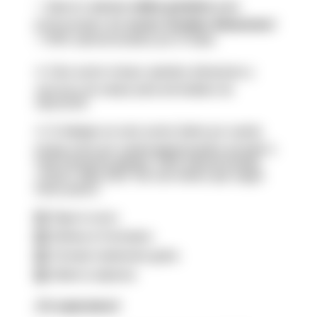
⭐ ¡Nuevos
cursos online gratuitos
para
profesionales del
sector Grandes Almacenes
!
⭐100% subvencionados por el Sepe.
⏩ Este sector incluye: grandes almacenes y
servicios de campo para actividades de
reposición
⏩ Si trabajas en este sector (tanto por cuenta
propia como por cuenta ajena) puedes acceder a
esta formación gratuita, 100% subvencionada.
¿Cómo? ¡Muy fácil! Tan solo tienes que seguir
estos pasos:
1️⃣ Elige tu curso
2️⃣ Rellena el formulario
3️⃣ Fórmate totalmente gratis
4️⃣ Obtén tu diploma
¡Te esperamos!