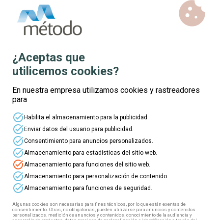
cookie
Inscríbete
Ver detalles
¿Aceptas que
business_center
utilicemos cookies?
explore
En nuestra empresa utilizamos cookies y rastreadores
para
location_on
mouse
task_alt
Habilita el almacenamiento para la publicidad.
watch_later
task_alt
Enviar datos del usuario para publicidad.
Gratuito
plazas disponibles
task_alt
Consentimiento para anuncios personalizados.
task_alt
Curso online gratis de
Almacenamiento para estadísticas del sitio web.
Tecnología de las materias
task_alt
Almacenamiento para funciones del sitio web.
textiles
task_alt
Almacenamiento para personalización de contenido.
Aprende a identificar las principales
task_alt
Almacenamiento para funciones de seguridad.
fibras, hilos, tejidos y pieles
utilizados en la industria textil,
Algunas cookies son necesarias para fines técnicos, por lo que están exentas de
comprendiendo sus características,
consentimiento. Otras, no obligatorias, pueden utilizarse para anuncios y contenidos
procesos de fabricación y
personalizados, medición de anuncios y contenidos, conocimiento de la audiencia y