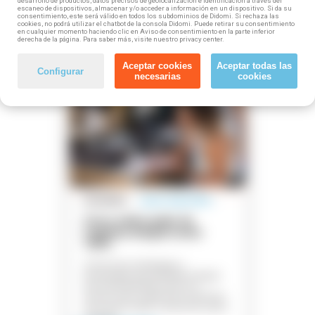
aplicaciones.
desarrollo de productos, datos precisos de geolocalización e identificación a través del
escaneo de dispositivos, almacenar y/o acceder a información en un dispositivo. Si da su
consentimiento, este será válido en todos los subdominios de Didomi. Si rechaza las
Inscríbete
Ver detalles
cookies, no podrá utilizar el chatbot de la consola Didomi. Puede retirar su consentimiento
en cualquier momento haciendo clic en Aviso de consentimiento en la parte inferior
derecha de la página. Para saber más, visite nuestro privacy center.
Aceptar cookies
Aceptar todas las
Configurar
necesarias
cookies
business_center
explore
location_on
mouse
watch_later
Gratuito
plazas disponibles
Curso online gratis de
Logística integral sector
TCPC
Conoce las estrategias y
tecnologías que permiten integrar
de forma eficiente todos los
actores de la cadena de suministro
en el sector textil, confección, piel y