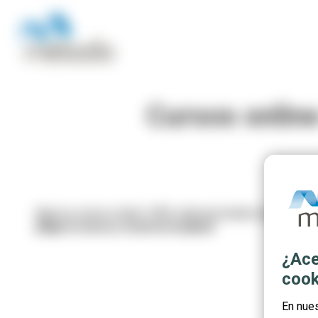
Cursos onlin
Nuevos cursos online 100% subvencionados para profesi
¡Elige tu curso y reserva tu plaza!
¿Ace
cook
En nue