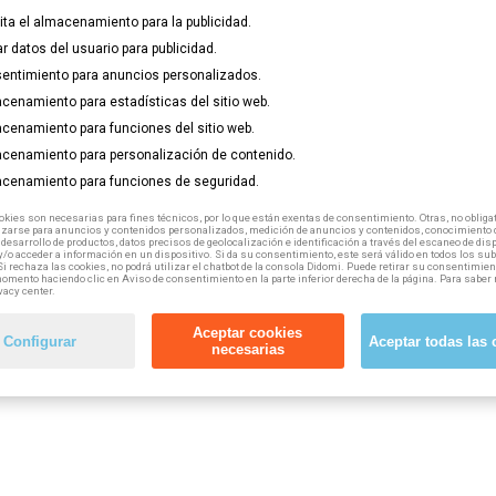
lita el almacenamiento para la publicidad.
ar datos del usuario para publicidad.
entimiento para anuncios personalizados.
cenamiento para estadísticas del sitio web.
cenamiento para funciones del sitio web.
cenamiento para personalización de contenido.
cenamiento para funciones de seguridad.
kies son necesarias para fines técnicos, por lo que están exentas de consentimiento. Otras, no obligat
izarse para anuncios y contenidos personalizados, medición de anuncios y contenidos, conocimiento d
 desarrollo de productos, datos precisos de geolocalización e identificación a través del escaneo de dis
/o acceder a información en un dispositivo. Si da su consentimiento, este será válido en todos los s
Si rechaza las cookies, no podrá utilizar el chatbot de la consola Didomi. Puede retirar su consentimien
omento haciendo clic en Aviso de consentimiento en la parte inferior derecha de la página. Para saber 
vacy center.
Aceptar cookies
Configurar
Aceptar todas las 
necesarias