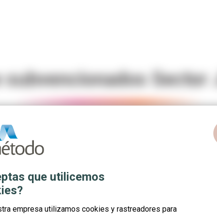
e subvencionados Sector 
c
onales del Sector Juego y Bingo. Forman parte de la convocato
ptas que utilicemos
ies?
stra empresa utilizamos cookies y rastreadores para