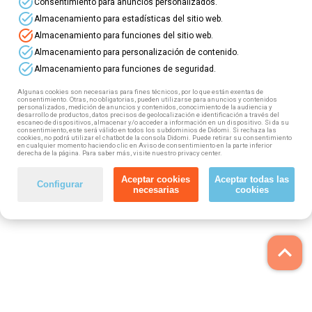
task_alt
Consentimiento para anuncios personalizados.
¡Especial Alicante!
Vamos a impartir nuevos
task_alt
Almacenamiento para estadísticas del sitio web.
cursos 100% gratuitos en modalidad presencial
task_alt
en Alicante. Se trata de
formación
Almacenamiento para funciones del sitio web.
completamente subvencionada y gratuita
task_alt
Almacenamiento para personalización de contenido.
para demandantes de empleo y profesionales
task_alt
Almacenamiento para funciones de seguridad.
en activo en la Comunidad Valenciana.
El objetivo de estos cursos es que amplíes y
Algunas cookies son necesarias para fines técnicos, por lo que están exentas de
completes tus competencias profesionales para
consentimiento. Otras, no obligatorias, pueden utilizarse para anuncios y contenidos
personalizados, medición de anuncios y contenidos, conocimiento de la audiencia y
mejorar laboralmente.
desarrollo de productos, datos precisos de geolocalización e identificación a través del
escaneo de dispositivos, almacenar y/o acceder a información en un dispositivo. Si da su
consentimiento, este será válido en todos los subdominios de Didomi. Si rechaza las
cookies, no podrá utilizar el chatbot de la consola Didomi. Puede retirar su consentimiento
¡Elige tu curso y reserva tu plaza!
en cualquier momento haciendo clic en Aviso de consentimiento en la parte inferior
derecha de la página. Para saber más, visite nuestro privacy center.
Aceptar cookies
Aceptar todas las
Configurar
necesarias
cookies
keyboard_arrow_up