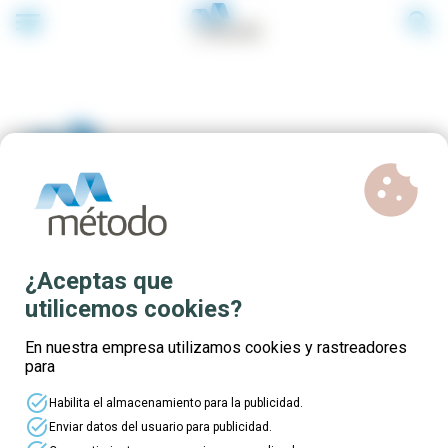
menu
search
cookie
Cursos gratuitos
¿Aceptas que
presenciales en Alicante
utilicemos cookies?
En nuestra empresa utilizamos cookies y rastreadores
para
task_alt
Habilita el almacenamiento para la publicidad.
task_alt
Enviar datos del usuario para publicidad.