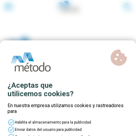
menu
search
cookie
Cursos de ofimática
¿Aceptas que
presenciales gratuitos
utilicemos cookies?
En nuestra empresa utilizamos cookies y rastreadores
para
task_alt
Habilita el almacenamiento para la publicidad.
task_alt
Enviar datos del usuario para publicidad.