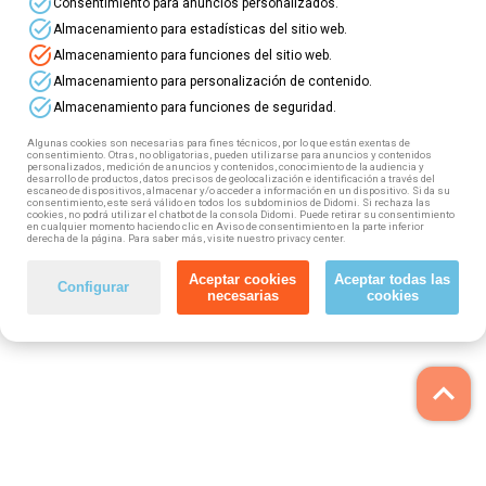
task_alt
Consentimiento para anuncios personalizados.
task_alt
Almacenamiento para estadísticas del sitio web.
task_alt
Almacenamiento para funciones del sitio web.
task_alt
Almacenamiento para personalización de contenido.
task_alt
Almacenamiento para funciones de seguridad.
Algunas cookies son necesarias para fines técnicos, por lo que están exentas de
consentimiento. Otras, no obligatorias, pueden utilizarse para anuncios y contenidos
personalizados, medición de anuncios y contenidos, conocimiento de la audiencia y
desarrollo de productos, datos precisos de geolocalización e identificación a través del
escaneo de dispositivos, almacenar y/o acceder a información en un dispositivo. Si da su
consentimiento, este será válido en todos los subdominios de Didomi. Si rechaza las
cookies, no podrá utilizar el chatbot de la consola Didomi. Puede retirar su consentimiento
en cualquier momento haciendo clic en Aviso de consentimiento en la parte inferior
derecha de la página. Para saber más, visite nuestro privacy center.
Aceptar cookies
Aceptar todas las
Configurar
necesarias
cookies
keyboard_arrow_up