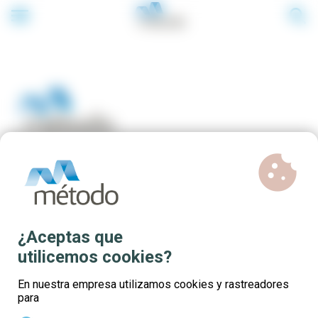
menu
search
cookie
Cursos de PRL para
demandantes de emprego de
¿Aceptas que
Galicia
utilicemos cookies?
En nuestra empresa utilizamos cookies y rastreadores
Novos
cursos online gratuítos
de Prevención
para
de Riscos Laborais para
desempregados/as
de