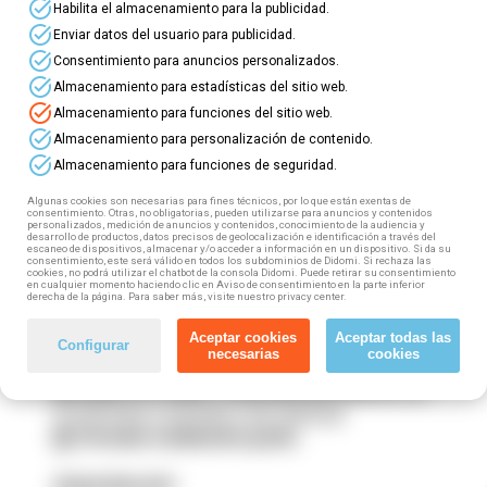
task_alt
Galicia
Habilita el almacenamiento para la publicidad.
task_alt
Enviar datos del usuario para publicidad.
⏩Se estás inscrito/a cómo demandante de
task_alt
Consentimiento para anuncios personalizados.
emprego podes acceder a esta formación
task_alt
Almacenamiento para estadísticas del sitio web.
gratuíta, 100% subvencionada.
task_alt
Almacenamiento para funciones del sitio web.
✔️ Contarás coa axuda dun titor/a especializado
task_alt
que seguirá o teu progreso e resolverá todas as
Almacenamiento para personalización de contenido.
túas dúbidas.
task_alt
Almacenamiento para funciones de seguridad.
❌ Sen horarios, accede a nosa plataforma virtual
cando e dende onde ti queiras.
Algunas cookies son necesarias para fines técnicos, por lo que están exentas de
consentimiento. Otras, no obligatorias, pueden utilizarse para anuncios y contenidos
personalizados, medición de anuncios y contenidos, conocimiento de la audiencia y
desarrollo de productos, datos precisos de geolocalización e identificación a través del
Como? Moi fácil! Tan só tes que seguir estes
escaneo de dispositivos, almacenar y/o acceder a información en un dispositivo. Si da su
pasos:
consentimiento, este será válido en todos los subdominios de Didomi. Si rechaza las
cookies, no podrá utilizar el chatbot de la consola Didomi. Puede retirar su consentimiento
1️⃣
Escolle o teu curso
, fórmate na área do teu
en cualquier momento haciendo clic en Aviso de consentimiento en la parte inferior
derecha de la página. Para saber más, visite nuestro privacy center.
interese
2️⃣
Enche o formulario
que atoparás na ficha do
Aceptar cookies
Aceptar todas las
Configurar
necesarias
cookies
curso
3️⃣
Espera a recibir a chamada dun axente
que
te informará e tramitará a túa matrícula
4️⃣
Fórmate totalmente gratis
¡Esperámoste!