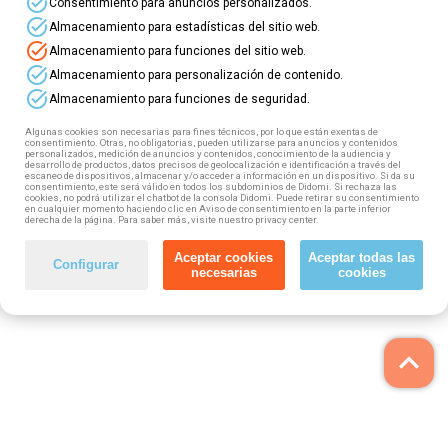
task_alt
Consentimiento para anuncios personalizados.
task_alt
Si trabajas en Castilla-La Mancha, ¡esta
Almacenamiento para estadísticas del sitio web.
información te interesa! Te presentamos los
task_alt
Almacenamiento para funciones del sitio web.
nuevos cursos gratuitos que vamos a impartir
task_alt
Almacenamiento para personalización de contenido.
para trabajadores de diversos sectores de
task_alt
Almacenamiento para funciones de seguridad.
actividad.
Algunas cookies son necesarias para fines técnicos, por lo que están exentas de
¡Elige tu curso y reserva tu plaza!
consentimiento. Otras, no obligatorias, pueden utilizarse para anuncios y contenidos
personalizados, medición de anuncios y contenidos, conocimiento de la audiencia y
desarrollo de productos, datos precisos de geolocalización e identificación a través del
escaneo de dispositivos, almacenar y/o acceder a información en un dispositivo. Si da su
consentimiento, este será válido en todos los subdominios de Didomi. Si rechaza las
cookies, no podrá utilizar el chatbot de la consola Didomi. Puede retirar su consentimiento
en cualquier momento haciendo clic en Aviso de consentimiento en la parte inferior
derecha de la página. Para saber más, visite nuestro privacy center.
Aceptar cookies
Aceptar todas las
Configurar
necesarias
cookies
keyboard_arrow_up