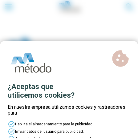
menu
search
cookie
Cursos subvencionados en
¿Aceptas que
Castilla-La Mancha | ¡Elige tu
utilicemos cookies?
curso!
En nuestra empresa utilizamos cookies y rastreadores
para
task_alt
Habilita el almacenamiento para la publicidad.
task_alt
Enviar datos del usuario para publicidad.