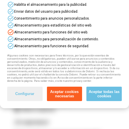
⭐ ¡Nuevos
cursos online gratuitos
para
task_alt
Habilita el almacenamiento para la publicidad.
profesionales del
Sector Textil
! ⭐
task_alt
Enviar datos del usuario para publicidad.
task_alt
Consentimiento para anuncios personalizados.
⏩ Este sector incluye: Industria textil y de la
task_alt
Almacenamiento para estadísticas del sitio web.
confección; Curtido; Industrias del calzado;
task_alt
Almacenamiento para funciones del sitio web.
Marroquinería, repujados y similares; Industrias
task_alt
Almacenamiento para personalización de contenido.
de hormas, tacones, pisos y cambrillones.
task_alt
Almacenamiento para funciones de seguridad.
Si trabajas en este sector (tanto por cuenta propia
Algunas cookies son necesarias para fines técnicos, por lo que están exentas de
como por cuenta ajena) puedes acceder a esta
consentimiento. Otras, no obligatorias, pueden utilizarse para anuncios y contenidos
personalizados, medición de anuncios y contenidos, conocimiento de la audiencia y
formación gratuita, 100% subvencionada. ¿Cómo?
desarrollo de productos, datos precisos de geolocalización e identificación a través del
¡Muy fácil! Tan solo tienes que seguir estos
escaneo de dispositivos, almacenar y/o acceder a información en un dispositivo. Si da su
consentimiento, este será válido en todos los subdominios de Didomi. Si rechaza las
pasos:
cookies, no podrá utilizar el chatbot de la consola Didomi. Puede retirar su consentimiento
en cualquier momento haciendo clic en Aviso de consentimiento en la parte inferior
derecha de la página. Para saber más, visite nuestro privacy center.
1️⃣ Elige tu curso
Aceptar cookies
Aceptar todas las
2️⃣ Rellena el formulario
Configurar
necesarias
cookies
3️⃣ Fórmate totalmente gratis
4️⃣ Obtén tu diploma
¡Te esperamos!