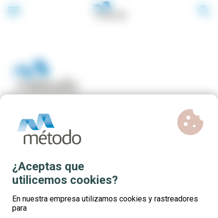
menu
search
cookie
Cursos online gratuitos para
profesionales del sector
Textil Confección
¿Aceptas que
utilicemos cookies?
En nuestra empresa utilizamos cookies y rastreadores
para