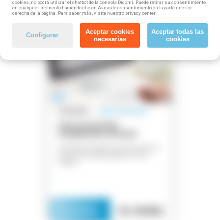
cookies, no podrá utilizar el chatbot de la consola Didomi. Puede retirar su consentimiento
en cualquier momento haciendo clic en Aviso de consentimiento en la parte inferior
derecha de la página. Para saber más, visite nuestro privacy center.
Aceptar cookies
Aceptar todas las
business_center
Configurar
necesarias
cookies
explore
location_on
mouse
watch_later
Gratuito
plazas disponibles
Curso presencial
Fundamentos de Excel
Si quieres iniciarte en Excel, ¡este es
tu curso! Fórmate gratis en Tres
Cantos
Inscríbete
Ver detalles