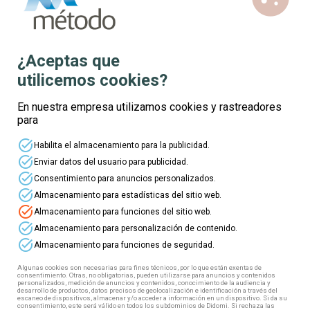
business_center
¿Aceptas que
explore
utilicemos cookies?
location_on
En nuestra empresa utilizamos cookies y rastreadores
mouse
para
watch_later
task_alt
Habilita el almacenamiento para la publicidad.
Gratuito
plazas disponibles
task_alt
Enviar datos del usuario para publicidad.
Curso presencial gratuito de
task_alt
Consentimiento para anuncios personalizados.
Word nivel avanzado
task_alt
Almacenamiento para estadísticas del sitio web.
¡Desarrolla todo tu potencial en el
task_alt
Almacenamiento para funciones del sitio web.
uso de Word con este curso
task_alt
gratuito!
Almacenamiento para personalización de contenido.
task_alt
Almacenamiento para funciones de seguridad.
Algunas cookies son necesarias para fines técnicos, por lo que están exentas de
consentimiento. Otras, no obligatorias, pueden utilizarse para anuncios y contenidos
personalizados, medición de anuncios y contenidos, conocimiento de la audiencia y
desarrollo de productos, datos precisos de geolocalización e identificación a través del
Inscríbete
Ver detalles
escaneo de dispositivos, almacenar y/o acceder a información en un dispositivo. Si da su
consentimiento, este será válido en todos los subdominios de Didomi. Si rechaza las