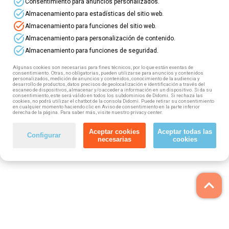
task_alt
Consentimiento para anuncios personalizados.
task_alt
Almacenamiento para estadísticas del sitio web.
task_alt
Almacenamiento para funciones del sitio web.
task_alt
Almacenamiento para personalización de contenido.
task_alt
Almacenamiento para funciones de seguridad.
Algunas cookies son necesarias para fines técnicos, por lo que están exentas de
consentimiento. Otras, no obligatorias, pueden utilizarse para anuncios y contenidos
personalizados, medición de anuncios y contenidos, conocimiento de la audiencia y
desarrollo de productos, datos precisos de geolocalización e identificación a través del
escaneo de dispositivos, almacenar y/o acceder a información en un dispositivo. Si da su
consentimiento, este será válido en todos los subdominios de Didomi. Si rechaza las
cookies, no podrá utilizar el chatbot de la consola Didomi. Puede retirar su consentimiento
en cualquier momento haciendo clic en Aviso de consentimiento en la parte inferior
derecha de la página. Para saber más, visite nuestro privacy center.
Aceptar cookies
Aceptar todas las
Configurar
necesarias
cookies
keyboard_arrow_up