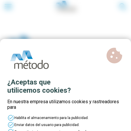
menu
search
cookie
Cursos gratuitos sobre
¿Aceptas que
ventas
utilicemos cookies?
En nuestra empresa utilizamos cookies y rastreadores
para
task_alt
Habilita el almacenamiento para la publicidad.
task_alt
Enviar datos del usuario para publicidad.