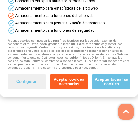
task_alt
Consentimiento para anuncios personalizados.
Si trabajas en el ámbito sectorial del turimo
task_alt
puedes acceder a estos cursos online 100%
Almacenamiento para estadísticas del sitio web.
subvencionado con el Sepe. El objetivo: que
task_alt
Almacenamiento para funciones del sitio web.
obtendas una formación de calidad con la que
task_alt
Almacenamiento para personalización de contenido.
mejorar y ampliar tus competencias
task_alt
Almacenamiento para funciones de seguridad.
profesionales, así como tu propio desarrollo
personal.
Algunas cookies son necesarias para fines técnicos, por lo que están exentas de
consentimiento. Otras, no obligatorias, pueden utilizarse para anuncios y contenidos
personalizados, medición de anuncios y contenidos, conocimiento de la audiencia y
Si te interesa algún curso tan solo tienes que
desarrollo de productos, datos precisos de geolocalización e identificación a través del
rellenar el formulario que encontrarás en su
escaneo de dispositivos, almacenar y/o acceder a información en un dispositivo. Si da su
consentimiento, este será válido en todos los subdominios de Didomi. Si rechaza las
ficha y nos pondremos en contacto contigo
cookies, no podrá utilizar el chatbot de la consola Didomi. Puede retirar su consentimiento
en cualquier momento haciendo clic en Aviso de consentimiento en la parte inferior
para informarte. ¡Te esperamos!
derecha de la página. Para saber más, visite nuestro privacy center.
Aceptar cookies
Aceptar todas las
Configurar
necesarias
cookies
keyboard_arrow_up