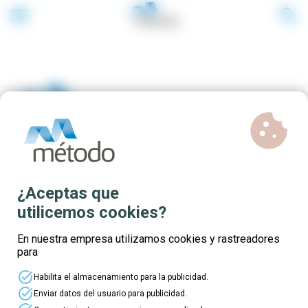
menu
search
cookie
Formación exclusiva para
¿Aceptas que
profesionales de Hostelería-
utilicemos cookies?
Turismo
En nuestra empresa utilizamos cookies y rastreadores
para
task_alt
Habilita el almacenamiento para la publicidad.
task_alt
Enviar datos del usuario para publicidad.