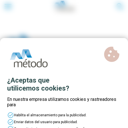
menu
search
cookie
Formación gratuíta para
¿Aceptas que
demandantes de emprego en
utilicemos cookies?
Galicia
En nuestra empresa utilizamos cookies y rastreadores
para
task_alt
Habilita el almacenamiento para la publicidad.
task_alt
Enviar datos del usuario para publicidad.