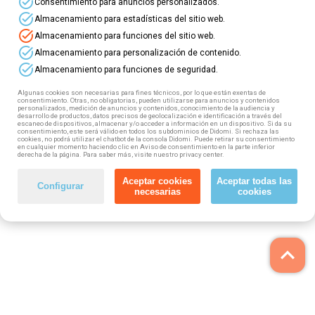
task_alt
Consentimiento para anuncios personalizados.
En Grupo Método imos impartir diferente
task_alt
Almacenamiento para estadísticas del sitio web.
formación 100% subvencionada pola Xunta de
task_alt
Almacenamiento para funciones del sitio web.
Galicia e gratuíta dirixida a demandantes de
task_alt
emprego de Galicia
. Trátase de
Certificados
Almacenamiento para personalización de contenido.
de Profesionalidade e Competencias Clave
task_alt
Almacenamiento para funciones de seguridad.
levaremos a cabo en modalidade presencial nas
nosas delegacións de
Vigo, Pontevedra, A
Algunas cookies son necesarias para fines técnicos, por lo que están exentas de
consentimiento. Otras, no obligatorias, pueden utilizarse para anuncios y contenidos
Coruña e Teo.
personalizados, medición de anuncios y contenidos, conocimiento de la audiencia y
desarrollo de productos, datos precisos de geolocalización e identificación a través del
escaneo de dispositivos, almacenar y/o acceder a información en un dispositivo. Si da su
consentimiento, este será válido en todos los subdominios de Didomi. Si rechaza las
Na ficha de cada curso poderás ler os obxectivos
cookies, no podrá utilizar el chatbot de la consola Didomi. Puede retirar su consentimiento
e programa do mesmo, e tamén os seus
en cualquier momento haciendo clic en Aviso de consentimiento en la parte inferior
derecha de la página. Para saber más, visite nuestro privacy center.
requisitos de acceso. Se o cumpres e se che
interesa a formación,
recomendámosche que
Aceptar cookies
Aceptar todas las
solicites a túa praza canto antes, posto que
Configurar
necesarias
cookies
son limitadas. Agardámoste!
keyboard_arrow_up