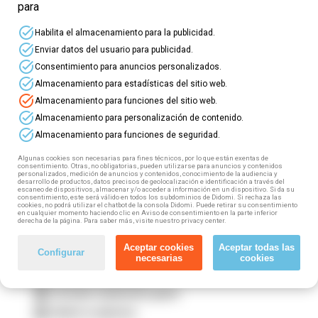
para
⭐ ¡Nuevos
cursos online gratuitos
para
task_alt
Habilita el almacenamiento para la publicidad.
profesionales del
Sector Servicios a las
task_alt
Enviar datos del usuario para publicidad.
Empresas
! ⭐
task_alt
Consentimiento para anuncios personalizados.
task_alt
Almacenamiento para estadísticas del sitio web.
⏩ Este sector incluye: Empresas de consultoría y
task_alt
Almacenamiento para funciones del sitio web.
estudios de mercados y opinión pública;
task_alt
Empresas de ingeniería y oficinas de estudios
Almacenamiento para personalización de contenido.
técnicos; Empresas de trabajo temporal; Contact
task_alt
Almacenamiento para funciones de seguridad.
center; De los servicios de prevención ajenos.
Algunas cookies son necesarias para fines técnicos, por lo que están exentas de
consentimiento. Otras, no obligatorias, pueden utilizarse para anuncios y contenidos
Si trabajas en este sector (tanto por cuenta propia
personalizados, medición de anuncios y contenidos, conocimiento de la audiencia y
desarrollo de productos, datos precisos de geolocalización e identificación a través del
como por cuenta ajena) puedes acceder a esta
escaneo de dispositivos, almacenar y/o acceder a información en un dispositivo. Si da su
formación gratuita, 100% subvencionada. ¿Cómo?
consentimiento, este será válido en todos los subdominios de Didomi. Si rechaza las
cookies, no podrá utilizar el chatbot de la consola Didomi. Puede retirar su consentimiento
¡Muy fácil! Tan solo tienes que seguir estos
en cualquier momento haciendo clic en Aviso de consentimiento en la parte inferior
derecha de la página. Para saber más, visite nuestro privacy center.
pasos:
Aceptar cookies
Aceptar todas las
Configurar
1️⃣ Elige tu curso
necesarias
cookies
2️⃣ Rellena el formulario
3️⃣ Fórmate totalmente gratis
4️⃣ Obtén tu diploma