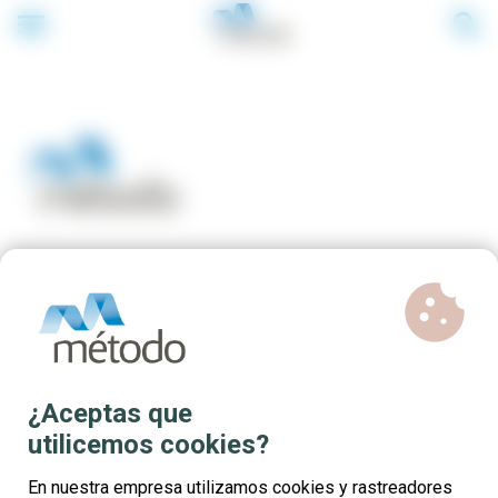
menu
search
cookie
Formación gratuita para
profesionales del sector
Servicios a las empresas
¿Aceptas que
utilicemos cookies?
En nuestra empresa utilizamos cookies y rastreadores