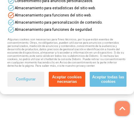
task_alt
Consentimiento para anuncios personalizados.
task_alt
Almacenamiento para estadísticas del sitio web.
task_alt
Almacenamiento para funciones del sitio web.
task_alt
Almacenamiento para personalización de contenido.
task_alt
Almacenamiento para funciones de seguridad.
Algunas cookies son necesarias para fines técnicos, por lo que están exentas de
consentimiento. Otras, no obligatorias, pueden utilizarse para anuncios y contenidos
personalizados, medición de anuncios y contenidos, conocimiento de la audiencia y
desarrollo de productos, datos precisos de geolocalización e identificación a través del
escaneo de dispositivos, almacenar y/o acceder a información en un dispositivo. Si da su
consentimiento, este será válido en todos los subdominios de Didomi. Si rechaza las
cookies, no podrá utilizar el chatbot de la consola Didomi. Puede retirar su consentimiento
en cualquier momento haciendo clic en Aviso de consentimiento en la parte inferior
derecha de la página. Para saber más, visite nuestro privacy center.
Aceptar cookies
Aceptar todas las
Configurar
necesarias
cookies
keyboard_arrow_up