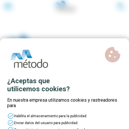
menu
search
cookie
Formación subvencionada
¿Aceptas que
Comunidad de Madrid 2020
utilicemos cookies?
En nuestra empresa utilizamos cookies y rastreadores
para
Nuevos cursos online 100% subvencionados para
task_alt
profesionales de diferentes sectores de
Habilita el almacenamiento para la publicidad.
actividad de la Comunidad de Madrid.
¡Elige tu
task_alt
Enviar datos del usuario para publicidad.
curso y solicita tu plaza!