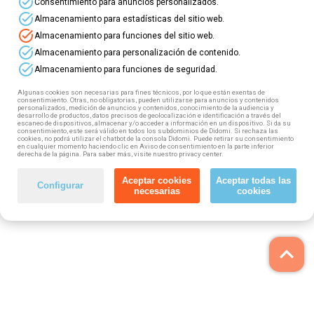
task_alt
Consentimiento para anuncios personalizados.
task_alt
Almacenamiento para estadísticas del sitio web.
task_alt
Almacenamiento para funciones del sitio web.
task_alt
Almacenamiento para personalización de contenido.
task_alt
Almacenamiento para funciones de seguridad.
Algunas cookies son necesarias para fines técnicos, por lo que están exentas de
consentimiento. Otras, no obligatorias, pueden utilizarse para anuncios y contenidos
personalizados, medición de anuncios y contenidos, conocimiento de la audiencia y
desarrollo de productos, datos precisos de geolocalización e identificación a través del
escaneo de dispositivos, almacenar y/o acceder a información en un dispositivo. Si da su
consentimiento, este será válido en todos los subdominios de Didomi. Si rechaza las
cookies, no podrá utilizar el chatbot de la consola Didomi. Puede retirar su consentimiento
en cualquier momento haciendo clic en Aviso de consentimiento en la parte inferior
derecha de la página. Para saber más, visite nuestro privacy center.
Aceptar cookies
Aceptar todas las
Configurar
necesarias
cookies
keyboard_arrow_up