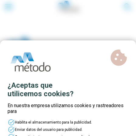
menu
search
cookie
Formación online
¿Aceptas que
subvencionada dirigida a
utilicemos cookies?
trabajadores del sector
En nuestra empresa utilizamos cookies y rastreadores
para
agrario.
task_alt
Habilita el almacenamiento para la publicidad.
task_alt
Enviar datos del usuario para publicidad.