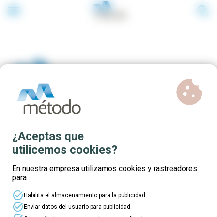
menu
search
cookie
Formación subvencionada
¿Aceptas que
para trabajadores de diversos
utilicemos cookies?
sectores de actividad
En nuestra empresa utilizamos cookies y rastreadores
para
task_alt
Habilita el almacenamiento para la publicidad.
task_alt
Enviar datos del usuario para publicidad.