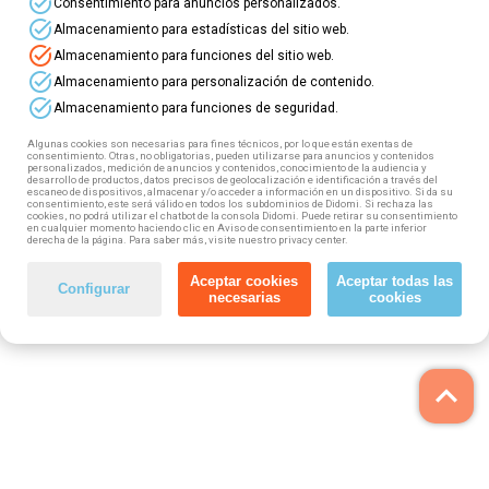
task_alt
Consentimiento para anuncios personalizados.
task_alt
Almacenamiento para estadísticas del sitio web.
task_alt
Almacenamiento para funciones del sitio web.
task_alt
Almacenamiento para personalización de contenido.
task_alt
Almacenamiento para funciones de seguridad.
Algunas cookies son necesarias para fines técnicos, por lo que están exentas de
consentimiento. Otras, no obligatorias, pueden utilizarse para anuncios y contenidos
personalizados, medición de anuncios y contenidos, conocimiento de la audiencia y
desarrollo de productos, datos precisos de geolocalización e identificación a través del
escaneo de dispositivos, almacenar y/o acceder a información en un dispositivo. Si da su
consentimiento, este será válido en todos los subdominios de Didomi. Si rechaza las
cookies, no podrá utilizar el chatbot de la consola Didomi. Puede retirar su consentimiento
en cualquier momento haciendo clic en Aviso de consentimiento en la parte inferior
derecha de la página. Para saber más, visite nuestro privacy center.
Aceptar cookies
Aceptar todas las
Configurar
necesarias
cookies
keyboard_arrow_up