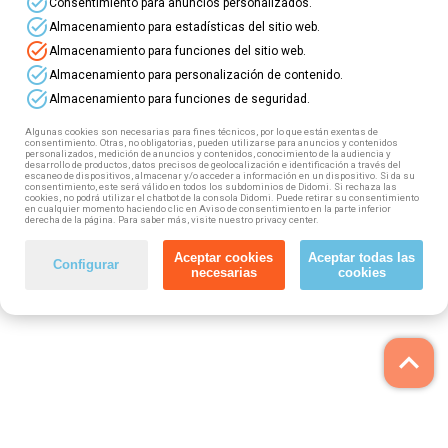
task_alt
Consentimiento para anuncios personalizados.
task_alt
Almacenamiento para estadísticas del sitio web.
task_alt
Almacenamiento para funciones del sitio web.
task_alt
Módulos de certificados de profesionalidad de
Almacenamiento para personalización de contenido.
NIVEL 3 gratuitos para profesionales en activo y
task_alt
Almacenamiento para funciones de seguridad.
para demandantes de empleo.
Elige tu curso, revisa los requisitos y ¡solicita
Algunas cookies son necesarias para fines técnicos, por lo que están exentas de
consentimiento. Otras, no obligatorias, pueden utilizarse para anuncios y contenidos
tu plaza ahora!
personalizados, medición de anuncios y contenidos, conocimiento de la audiencia y
desarrollo de productos, datos precisos de geolocalización e identificación a través del
escaneo de dispositivos, almacenar y/o acceder a información en un dispositivo. Si da su
consentimiento, este será válido en todos los subdominios de Didomi. Si rechaza las
cookies, no podrá utilizar el chatbot de la consola Didomi. Puede retirar su consentimiento
en cualquier momento haciendo clic en Aviso de consentimiento en la parte inferior
derecha de la página. Para saber más, visite nuestro privacy center.
Aceptar cookies
Aceptar todas las
Configurar
necesarias
cookies
keyboard_arrow_up