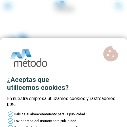
menu
search
cookie
Módulos formativos de
¿Aceptas que
certificados de
utilicemos cookies?
profesionalidad de NIVEL 3
En nuestra empresa utilizamos cookies y rastreadores
para
en MURCIA
task_alt
Habilita el almacenamiento para la publicidad.
task_alt
Enviar datos del usuario para publicidad.