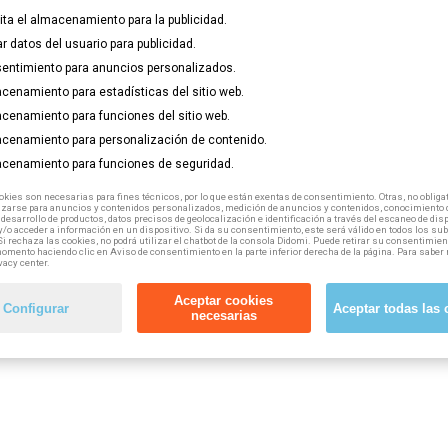
medio del Programa Operativo Empleo, Formación y Educación (P
lita el almacenamiento para la publicidad.
ar datos del usuario para publicidad.
entimiento para anuncios personalizados.
cenamiento para estadísticas del sitio web.
cenamiento para funciones del sitio web.
cenamiento para personalización de contenido.
cenamiento para funciones de seguridad.
kies son necesarias para fines técnicos, por lo que están exentas de consentimiento. Otras, no obligat
izarse para anuncios y contenidos personalizados, medición de anuncios y contenidos, conocimiento d
 desarrollo de productos, datos precisos de geolocalización e identificación a través del escaneo de dis
/o acceder a información en un dispositivo. Si da su consentimiento, este será válido en todos los s
Si rechaza las cookies, no podrá utilizar el chatbot de la consola Didomi. Puede retirar su consentimien
omento haciendo clic en Aviso de consentimiento en la parte inferior derecha de la página. Para saber 
vacy center.
Aceptar cookies
Configurar
Aceptar todas las 
necesarias