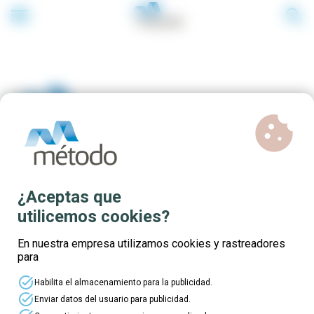
menu
search
cookie
Sistemas de información
¿Aceptas que
geográfica
utilicemos cookies?
En nuestra empresa utilizamos cookies y rastreadores
para
task_alt
Habilita el almacenamiento para la publicidad.
task_alt
Enviar datos del usuario para publicidad.