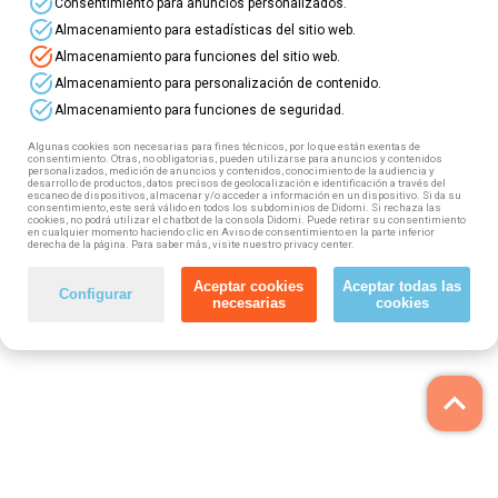
task_alt
Consentimiento para anuncios personalizados.
task_alt
Almacenamiento para estadísticas del sitio web.
task_alt
Almacenamiento para funciones del sitio web.
task_alt
Almacenamiento para personalización de contenido.
task_alt
Almacenamiento para funciones de seguridad.
Algunas cookies son necesarias para fines técnicos, por lo que están exentas de
consentimiento. Otras, no obligatorias, pueden utilizarse para anuncios y contenidos
personalizados, medición de anuncios y contenidos, conocimiento de la audiencia y
desarrollo de productos, datos precisos de geolocalización e identificación a través del
escaneo de dispositivos, almacenar y/o acceder a información en un dispositivo. Si da su
consentimiento, este será válido en todos los subdominios de Didomi. Si rechaza las
cookies, no podrá utilizar el chatbot de la consola Didomi. Puede retirar su consentimiento
en cualquier momento haciendo clic en Aviso de consentimiento en la parte inferior
derecha de la página. Para saber más, visite nuestro privacy center.
Aceptar cookies
Aceptar todas las
Configurar
necesarias
cookies
keyboard_arrow_up