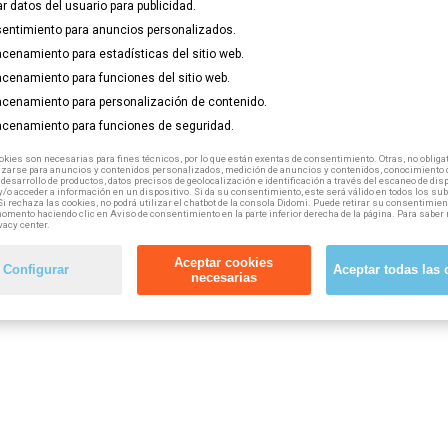
ar datos del usuario para publicidad.
entimiento para anuncios personalizados.
cenamiento para estadísticas del sitio web.
cenamiento para funciones del sitio web.
cenamiento para personalización de contenido.
cenamiento para funciones de seguridad.
kies son necesarias para fines técnicos, por lo que están exentas de consentimiento. Otras, no obligat
izarse para anuncios y contenidos personalizados, medición de anuncios y contenidos, conocimiento d
 desarrollo de productos, datos precisos de geolocalización e identificación a través del escaneo de dis
/o acceder a información en un dispositivo. Si da su consentimiento, este será válido en todos los s
Si rechaza las cookies, no podrá utilizar el chatbot de la consola Didomi. Puede retirar su consentimien
omento haciendo clic en Aviso de consentimiento en la parte inferior derecha de la página. Para saber 
vacy center.
Aceptar cookies
Configurar
Aceptar todas las 
necesarias