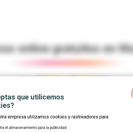
os online gratuitos en M
c
ptas que utilicemos
online 100% gratuita.
Se trata de cursos subvencionados de di
ies?
ivel laboral. ¿Te apuntas??
stra empresa utilizamos cookies y rastreadores para
lita el almacenamiento para la publicidad.