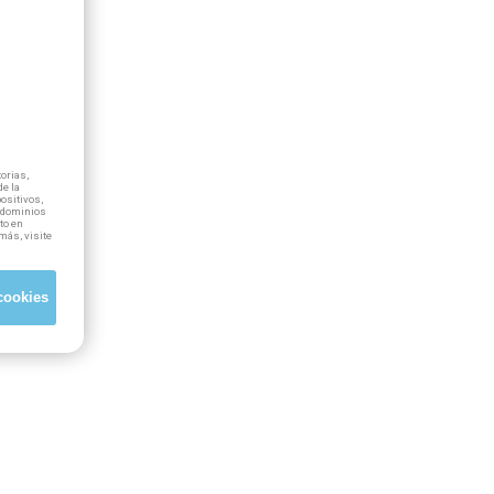
orias,
e la
positivos,
ubdominios
to en
más, visite
cookies