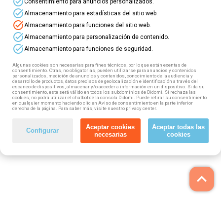
task_alt
Consentimiento para anuncios personalizados.
task_alt
Almacenamiento para estadísticas del sitio web.
task_alt
Almacenamiento para funciones del sitio web.
task_alt
Almacenamiento para personalización de contenido.
task_alt
Almacenamiento para funciones de seguridad.
Algunas cookies son necesarias para fines técnicos, por lo que están exentas de
consentimiento. Otras, no obligatorias, pueden utilizarse para anuncios y contenidos
personalizados, medición de anuncios y contenidos, conocimiento de la audiencia y
desarrollo de productos, datos precisos de geolocalización e identificación a través del
escaneo de dispositivos, almacenar y/o acceder a información en un dispositivo. Si da su
consentimiento, este será válido en todos los subdominios de Didomi. Si rechaza las
cookies, no podrá utilizar el chatbot de la consola Didomi. Puede retirar su consentimiento
en cualquier momento haciendo clic en Aviso de consentimiento en la parte inferior
derecha de la página. Para saber más, visite nuestro privacy center.
Aceptar cookies
Aceptar todas las
Configurar
necesarias
cookies
keyboard_arrow_up