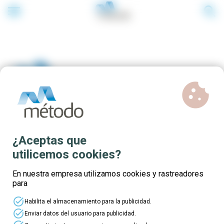
menu
search
cookie
Cursos online gratuitos |
¿Aceptas que
#YoMeFormoEnCasa
utilicemos cookies?
En nuestra empresa utilizamos cookies y rastreadores
para
Únete al movimiento
task_alt
Habilita el almacenamiento para la publicidad.
#YoMeFormoEnCasa
task_alt
Enviar datos del usuario para publicidad.