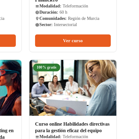
Modalidad:
Teleformación
Duración:
60 h
cia
Comunidades:
Región de Murcia
Sector:
Intersectorial
Ver curso
100% gratis
Curso online Habilidades directivas
ting en
para la gestión eficaz del equipo
ada
Modalidad:
Teleformación