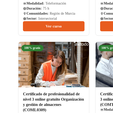
Modalidad:
Teleformación
Modal
Duración:
75 h
Durac
Comunidades:
Región de Murcia
Comun
Sector:
Intersectorial
Sector
Ver curso
100% gratis
100% gr
Certificado de profesionalidad de
Certifi
nivel 3 online gratuito Organización
3 onlin
y gestión de almacenes
(COMT
(COML0309)
Modal