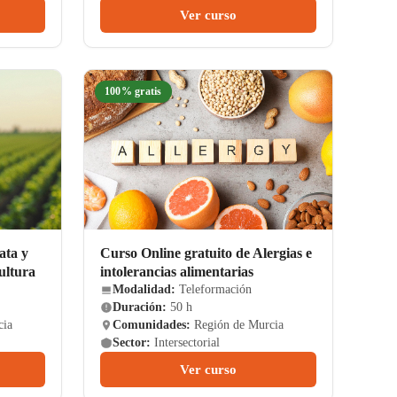
Ver curso
100% gratis
ata y
Curso Online gratuito de Alergias e
cultura
intolerancias alimentarias
Modalidad:
Teleformación
Duración:
50 h
cia
Comunidades:
Región de Murcia
Sector:
Intersectorial
Ver curso