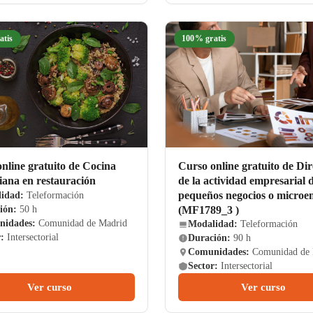
atis
100% gratis
nline gratuito de Cocina
Curso online gratuito de Dir
iana en restauración
de la actividad empresarial 
pequeños negocios o microe
idad:
Teleformación
(MF1789_3 )
ión:
50 h
idades:
Comunidad de Madrid
Modalidad:
Teleformación
:
Intersectorial
Duración:
90 h
Comunidades:
Comunidad de 
Sector:
Intersectorial
Ver curso
Ver curso