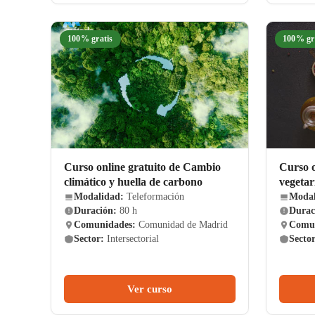
100% gratis
100% gr
Curso online gratuito de Cambio
Curso o
climático y huella de carbono
vegetar
Modalidad:
Teleformación
Modal
Duración:
80 h
Durac
Comunidades:
Comunidad de Madrid
Comun
Sector:
Intersectorial
Sector
Ver curso