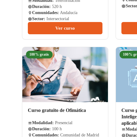
Modalidad:
Teleformación
Sector
Duración:
520 h
Comunidades:
Andalucía
Sector:
Intersectorial
Ver curso
100% gratis
100% gr
Curso gratuito de Ofimática
Curso 
Intelig
aplicab
Modalidad:
Presencial
Duración:
100 h
Modal
Comunidades:
Comunidad de Madrid
Durac