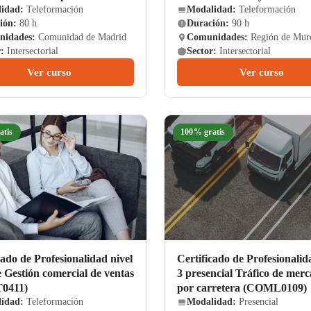
idad:
Teleformación
Modalidad:
Teleformación
ión:
80 h
Duración:
90 h
idades:
Comunidad de Madrid
Comunidades:
Región de Mur
:
Intersectorial
Sector:
Intersectorial
Ver curso
Ver curso
atis
100% gratis
cado de Profesionalidad nivel
Certificado de Profesionalid
e Gestión comercial de ventas
3 presencial Tráfico de merc
0411)
por carretera (COML0109)
idad:
Teleformación
Modalidad:
Presencial