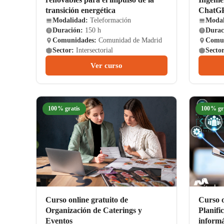
transición energética
ChatG
Modalidad:
Teleformación
Modal
Duración:
150 h
Durac
Comunidades:
Comunidad de Madrid
Comun
Sector:
Intersectorial
Sector
Ver curso
100% gratis
100% gr
Curso online gratuito de
Curso o
Organización de Caterings y
Planifi
Eventos
informá