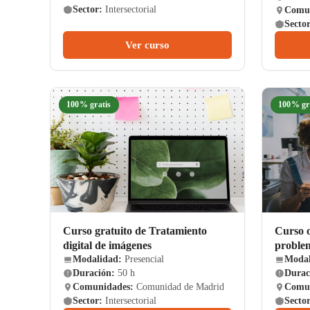
Sector:
Intersectorial
Comun
Sector
Ver curso
100% gratis
100% gr
Curso gratuito de Tratamiento
Curso o
digital de imágenes
problem
Modalidad:
Presencial
Modal
Duración:
50 h
Durac
Comunidades:
Comunidad de Madrid
Comun
Sector:
Intersectorial
Sector