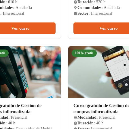
ión:
610 h
Duración:
520 h
idades:
Andalucía
Comunidades:
Andalucía
:
Intersectorial
Sector:
Intersectorial
Ver curso
Ver curso
atis
100% gratis
ratuito de Gestión de
Curso gratuito de Gestión d
s informatizada
compras informatizada
idad:
Presencial
Modalidad:
Presencial
ión:
40 h
Duración:
40 h
idades:
Comunidad de Madrid
Sector:
Intersectorial