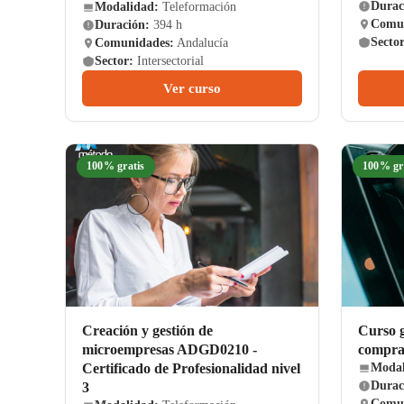
Durac
Modalidad:
Teleformación
Comun
Duración:
394 h
Sector
Comunidades:
Andalucía
Sector:
Intersectorial
Ver curso
100% gratis
100% gr
Creación y gestión de
Curso g
microempresas ADGD0210 -
compra
Certificado de Profesionalidad nivel
Modal
3
Durac
Comun