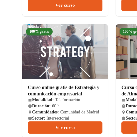
Ver curso
100% gratis
100% gr
Curso online gratis de Estrategia y
Curso o
comunicación empresarial
de Alm
Modalidad:
Teleformación
Modal
Duración:
60 h
Durac
Comunidades:
Comunidad de Madrid
Comun
Sector:
Intersectorial
Sector
Ver curso