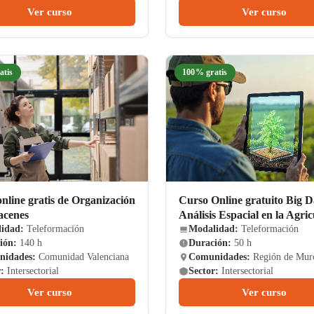
Ver curso
Ver curso
atis
100% gratis
nline gratis de Organización
Curso Online gratuito Big D
acenes
Análisis Espacial en la Agri
idad:
Teleformación
Modalidad:
Teleformación
ión:
140 h
Duración:
50 h
idades:
Comunidad Valenciana
Comunidades:
Región de Mur
:
Intersectorial
Sector:
Intersectorial
Ver curso
Ver curso