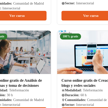
Sector:
Intersectorial
idades:
Comunidad de Madrid
:
Intersectorial
Ver curso
Ver curso
atis
100% gratis
nline gratis de Análisis de
Curso online gratis de Crea
as y toma de decisiones
blogs y redes sociales
idad:
Teleformación
Modalidad:
Teleformación
ión:
30 h
Duración:
60 h
idades:
Comunidad de Madrid
Comunidades:
Comunidad de 
:
Intersectorial
Sector:
Intersectorial