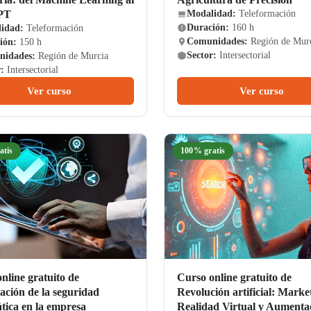
PT
Modalidad:
Teleformación
Duración:
160 h
idad:
Teleformación
Comunidades:
Región de Mur
ión:
150 h
Sector:
Intersectorial
idades:
Región de Murcia
:
Intersectorial
Ver curso
Ver curso
atis
100% gratis
nline gratuito de
Curso online gratuito de
cación de la seguridad
Revolución artificial: Marke
tica en la empresa
Realidad Virtual y Aument