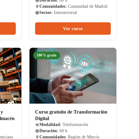
Duración:
80 h
Comunidades:
Comunidad de Madrid
Sector:
Intersectorial
Ver curso
100% gratis
 y
Curso gratuito de Transformación
almacén
Digital
Modalidad:
Teleformación
Duración:
60 h
enciana
Comunidades:
Región de Murcia